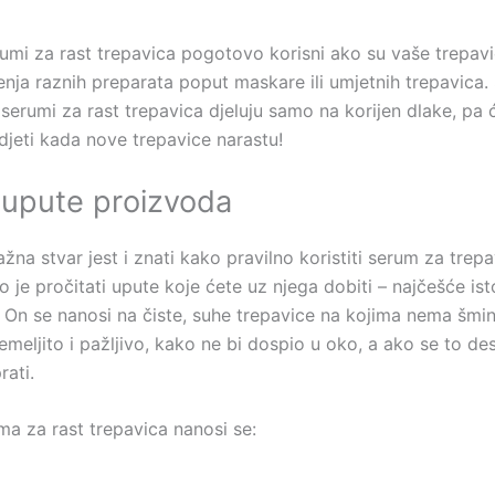
rumi za rast trepavica pogotovo korisni ako su vaše trepav
enja raznih preparata poput maskare ili umjetnih trepavica.
 serumi za rast trepavica djeluju samo na korijen dlake, pa 
djeti kada nove trepavice narastu!
e upute proizvoda
žna stvar jest i znati kako pravilno koristiti serum za trepav
 je pročitati upute koje ćete uz njega dobiti – najčešće isto
 On se nanosi na čiste, suhe trepavice na kojima nema šmi
temeljito i pažljivo, kako ne bi dospio u oko, a ako se to de
prati.
ma za rast trepavica nanosi se: