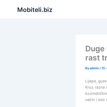
Skip
Mobiteli.biz
to
content
Duge 
rast t
By
admin
/
15.
Lijepe, gust
Kroz razna d
kozmetičkim 
način i bez 