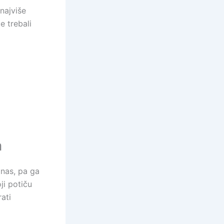
najviše
e trebali
a
anas, pa ga
ji potiču
rati