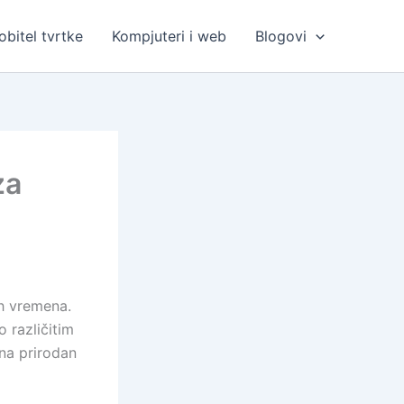
bitel tvrtke
Kompjuteri i web
Blogovi
za
ih vremena.
o različitim
 na prirodan