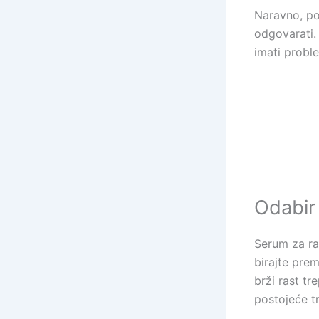
Naravno, pot
odgovarati. 
imati probl
Odabir
Serum za ra
birajte pre
brži rast tr
postojeće tre