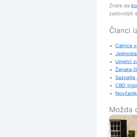
Znate da
ko
zadovoljiti 
Članci i
Catrice v
Jednostav
Umetci z
Ženske č
Saznajte v
CBD trgo
Novčanik 
Možda će