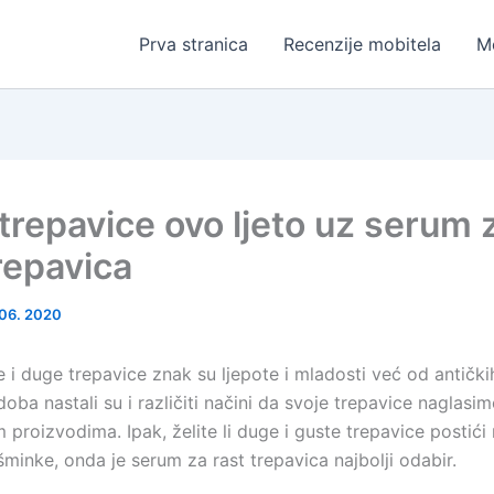
Prva stranica
Recenzije mobitela
Mo
trepavice ovo ljeto uz serum 
repavica
 06. 2020
e i duge trepavice znak su ljepote i mladosti već od antičk
oba nastali su i različiti načini da svoje trepavice naglasim
proizvodima. Ipak, želite li duge i guste trepavice postići
šminke, onda je serum za rast trepavica najbolji odabir.