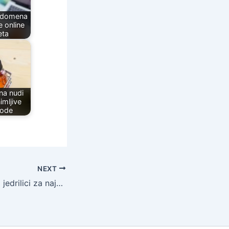
a domena
e online
eta
na nudi
imljive
vode
NEXT
Uživajte u ljetu na jedrilici za najam