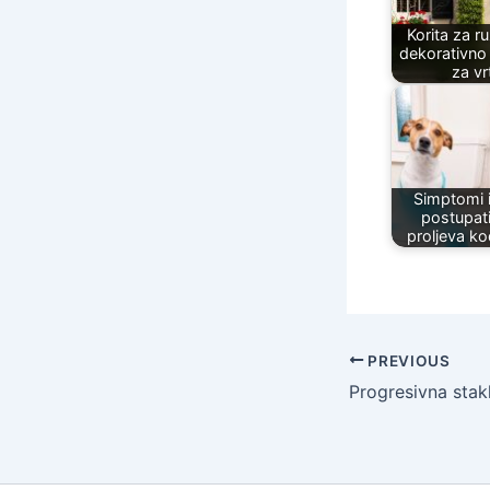
Korita za r
dekorativno 
za vr
Simptomi 
postupat
proljeva k
PREVIOUS