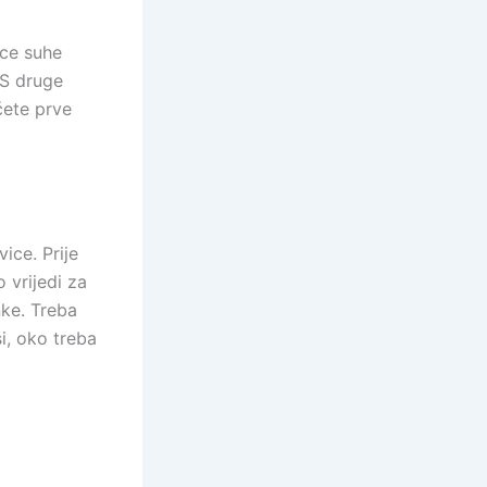
ice suhe
 S druge
ćete prve
ice. Prije
 vrijedi za
nke. Treba
si, oko treba