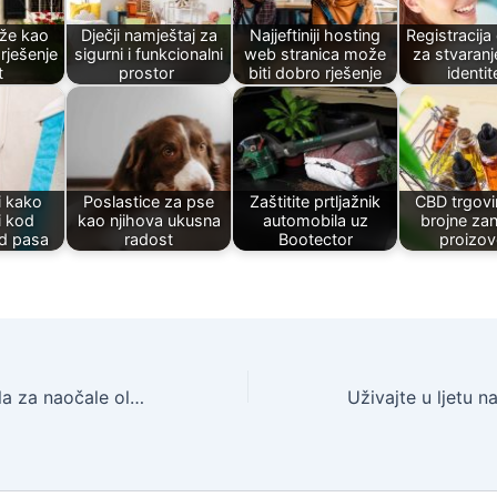
uže kao
Dječji namještaj za
Najjeftiniji hosting
Registracij
rješenje
sigurni i funkcionalni
web stranica može
za stvaranj
t
prostor
biti dobro rješenje
identit
i kako
Poslastice za pse
Zaštitite prtljažnik
CBD trgovi
i kod
kao njihova ukusna
automobila uz
brojne zan
od pasa
radost
Bootector
proizo
Progresivna stakla za naočale olakšat će vam život