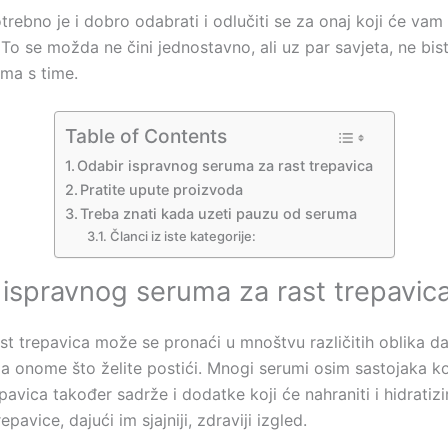
rebno je i dobro odabrati i odlučiti se za onaj koji će vam 
To se možda ne čini jednostavno, ali uz par savjeta, ne bist
ema s time.
Table of Contents
Odabir ispravnog seruma za rast trepavica
Pratite upute proizvoda
Treba znati kada uzeti pauzu od seruma
Članci iz iste kategorije:
 ispravnog seruma za rast trepavic
st trepavica može se pronaći u mnoštvu različitih oblika d
ma onome što želite postići. Mnogi serumi osim sastojaka ko
epavica također sadrže i dodatke koji će nahraniti i hidratizi
pavice, dajući im sjajniji, zdraviji izgled.