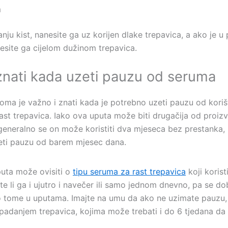
m
anju kist, nanesite ga uz korijen dlake trepavica, a ako je u 
nesite ga cijelom dužinom trepavica.
znati kada uzeti pauzu od seruma
eoma je važno i znati kada je potrebno uzeti pauzu od koriš
ast trepavica. Iako ova uputa može biti drugačija od proiz
generalno se on može koristiti dva mjeseca bez prestanka,
eti pauzu od barem mjesec dana.
puta može ovisiti o
tipu seruma za rast trepavica
koji korist
te li ga i ujutro i navečer ili samo jednom dnevno, pa se do
 o tome u uputama. Imajte na umu da ako ne uzimate pauzu
ispadanjem trepavica, kojima može trebati i do 6 tjedana da