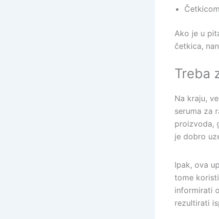
Četkico
Ako je u pit
četkica, na
Treba 
Na kraju, v
seruma za r
proizvoda, 
je dobro uz
Ipak, ova u
tome koristi
informirati
rezultirati 