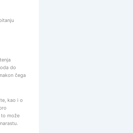
pitanju
tenja
voda do
 nakon čega
ite, kao i o
bro
, to može
 narastu.