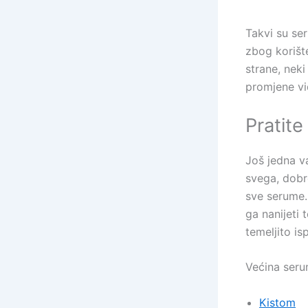
Takvi su se
zbog korišt
strane, neki
promjene vi
Pratit
Još jedna va
svega, dobro
sve serume.
ga nanijeti 
temeljito is
Većina seru
Kistom