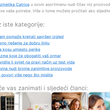
zmetika Catrice
u svom asortimanu nudi čitav niz proizvod
sve vaše potrebe. Više o tome možete pročitati ako slijedite
z iste kategorije:
am pomaže kreirati savršen izgled
no rješenje za dobru liniju
a kosu umjesto perike
izme koje će obogatiti vaš ormar
idite li svijet na pravi način uz test vida
vina nudi brojne zanimljive proizovode
govori više nego što mislite
 vas zanimati i sljedeći članci: