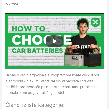
još veći.
Danas u većini trgovina s autoopremom imate veliki izbor
automobilskih akumulatora raznih kapaciteta i od više
različitih proizvođača pa ne biste trebali imati problema s
pronalaskom odgovarajućeg modela.
Članci iz iste kategorije: