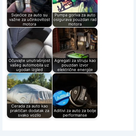
Svjećice za auto su
Pumpa goriva za auto
važne za učinkovitost
osigurava pouzdan rad
motora
motora
Očuvajte unutrašnjost
Agregati za struju kao
vašeg automobila uz
pouzdan izvor
ugodan izgled
električne energije
Cerada za auto kao
praktičan dodatak za
Aditivi za auto za bolje
svako vozilo
performanse