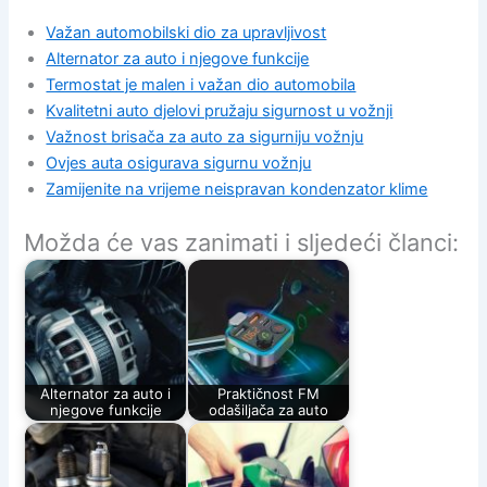
Važan automobilski dio za upravljivost
Alternator za auto i njegove funkcije
Termostat je malen i važan dio automobila
Kvalitetni auto djelovi pružaju sigurnost u vožnji
Važnost brisača za auto za sigurniju vožnju
Ovjes auta osigurava sigurnu vožnju
Zamijenite na vrijeme neispravan kondenzator klime
Možda će vas zanimati i sljedeći članci:
Alternator za auto i
Praktičnost FM
njegove funkcije
odašiljača za auto