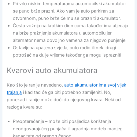
Pri vrlo niskim temperaturama automobilski akumulator
se puno brže prazni. Ako vam je auto parkiran za
otvorenom, puno brže će mu se prazniti akumulator.
Česta vožnja na kratkim dionicama također ima utjecaja
na brže pražnjenje akumulatora u automobilu jer
alternator nema dovoljno vemena za njegovo punjenje
Ostavljena upaljena svjetla, auto radio ili neki drugi
potrošač na dulje vrijeme također ga mogu isprazniti
Kvarovi auto akumulatora
Kao što je ranije navedeno,
auto akumulator ima svoj vijek
trajanja
i kad tad će ga biti potrebno zamijeniti. No,
ponekad i ranije može doći do njegovog kvara. Neki od
razloga kvara su:
Preopterećenje – može biti posljedica korištenja
neodgovarajućeg punjača ili ugradnja modela manjeg
kapaciteta od preporučenog