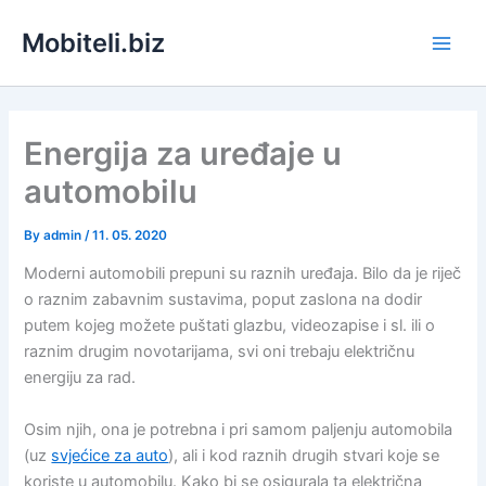
Skip
Mobiteli.biz
to
content
Energija za uređaje u
automobilu
By
admin
/
11. 05. 2020
Moderni automobili prepuni su raznih uređaja. Bilo da je riječ
o raznim zabavnim sustavima, poput zaslona na dodir
putem kojeg možete puštati glazbu, videozapise i sl. ili o
raznim drugim novotarijama, svi oni trebaju električnu
energiju za rad.
Osim njih, ona je potrebna i pri samom paljenju automobila
(uz
svjećice za auto
), ali i kod raznih drugih stvari koje se
koriste u automobilu. Kako bi se osigurala ta električna