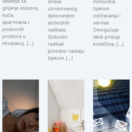
rješenja za
stresa
motocikla
grijanje stanova,
uzrokovanog
tijekom
kuća,
djelovanjem
održavanja i
apartmana i
slobodnih
servisa.
poslovnih
radikala.
Omogućuje
prostora u
Slobodni
lakši pristup
Hrvatskoj. […]
radikali
kotačima, […]
prirodno nastaju
tijekom […]