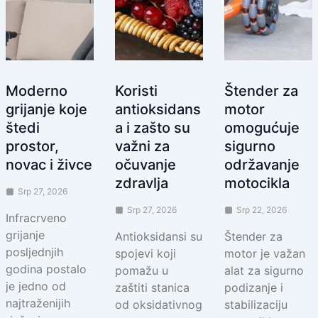
Moderno
Koristi
Štender za
grijanje koje
antioksidans
motor
štedi
a i zašto su
omogućuje
prostor,
važni za
sigurno
novac i živce
očuvanje
održavanje
zdravlja
motocikla
Srp 27, 2026
Srp 27, 2026
Srp 22, 2026
Infracrveno
grijanje
Antioksidansi su
Štender za
posljednjih
spojevi koji
motor je važan
godina postalo
pomažu u
alat za sigurno
je jedno od
zaštiti stanica
podizanje i
najtraženijih
od oksidativnog
stabilizaciju