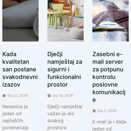
Kada
Dječji
Zasebni e-
kvalitetan
namještaj za
mail server
san postane
sigurni i
za potpunu
svakodnevni
funkcionalni
kontrolu
izazov
prostor
poslovne
komunikacij
Srp 21, 2026
Srp 16, 2026
e
Nesanica je
Dječji namještaj
Srp 3, 2026
jedan od
važan je dio
najčešćih
svakog
E-mail je i dalje
poremećaja
prostora
jedan od